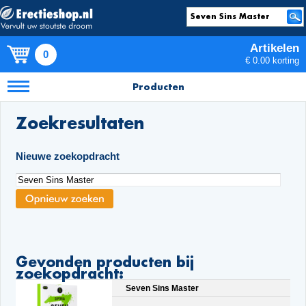
Artikelen
0
€ 0.00 korting
Producten
Zoekresultaten
Nieuwe zoekopdracht
Gevonden producten bij
zoekopdracht:
Seven Sins Master