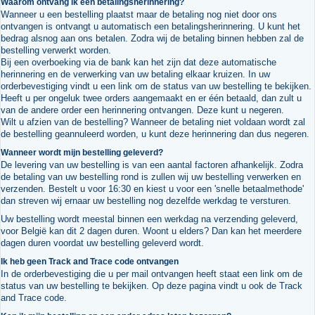
Waarom ontvang ik een betalingsherinnering?
Wanneer u een bestelling plaatst maar de betaling nog niet door ons
ontvangen is ontvangt u automatisch een betalingsherinnering. U kunt het
bedrag alsnog aan ons betalen. Zodra wij de betaling binnen hebben zal de
bestelling verwerkt worden.
Bij een overboeking via de bank kan het zijn dat deze automatische
herinnering en de verwerking van uw betaling elkaar kruizen. In uw
orderbevestiging vindt u een link om de status van uw bestelling te bekijken.
Heeft u per ongeluk twee orders aangemaakt en er één betaald, dan zult u
van de andere order een herinnering ontvangen. Deze kunt u negeren.
Wilt u afzien van de bestelling? Wanneer de betaling niet voldaan wordt zal
de bestelling geannuleerd worden, u kunt deze herinnering dan dus negeren.
Wanneer wordt mijn bestelling geleverd?
De levering van uw bestelling is van een aantal factoren afhankelijk. Zodra
de betaling van uw bestelling rond is zullen wij uw bestelling verwerken en
verzenden. Bestelt u voor 16:30 en kiest u voor een 'snelle betaalmethode'
dan streven wij ernaar uw bestelling nog dezelfde werkdag te versturen.
Uw bestelling wordt meestal binnen een werkdag na verzending geleverd,
voor België kan dit 2 dagen duren. Woont u elders? Dan kan het meerdere
dagen duren voordat uw bestelling geleverd wordt.
Ik heb geen Track and Trace code ontvangen
In de orderbevestiging die u per mail ontvangen heeft staat een link om de
status van uw bestelling te bekijken. Op deze pagina vindt u ook de Track
and Trace code.