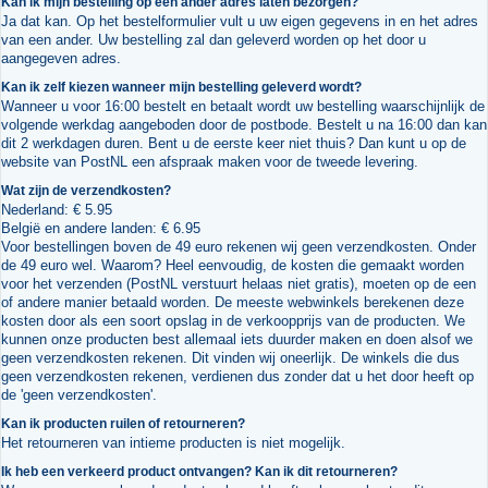
Kan ik mijn bestelling op een ander adres laten bezorgen?
Ja dat kan. Op het bestelformulier vult u uw eigen gegevens in en het adres
van een ander. Uw bestelling zal dan geleverd worden op het door u
aangegeven adres.
Kan ik zelf kiezen wanneer mijn bestelling geleverd wordt?
Wanneer u voor 16:00 bestelt en betaalt wordt uw bestelling waarschijnlijk de
volgende werkdag aangeboden door de postbode. Bestelt u na 16:00 dan kan
dit 2 werkdagen duren. Bent u de eerste keer niet thuis? Dan kunt u op de
website van PostNL een afspraak maken voor de tweede levering.
Wat zijn de verzendkosten?
Nederland: € 5.95
België en andere landen: € 6.95
Voor bestellingen boven de 49 euro rekenen wij geen verzendkosten. Onder
de 49 euro wel. Waarom? Heel eenvoudig, de kosten die gemaakt worden
voor het verzenden (PostNL verstuurt helaas niet gratis), moeten op de een
of andere manier betaald worden. De meeste webwinkels berekenen deze
kosten door als een soort opslag in de verkoopprijs van de producten. We
kunnen onze producten best allemaal iets duurder maken en doen alsof we
geen verzendkosten rekenen. Dit vinden wij oneerlijk. De winkels die dus
geen verzendkosten rekenen, verdienen dus zonder dat u het door heeft op
de 'geen verzendkosten'.
Kan ik producten ruilen of retourneren?
Het retourneren van intieme producten is niet mogelijk.
Ik heb een verkeerd product ontvangen? Kan ik dit retourneren?