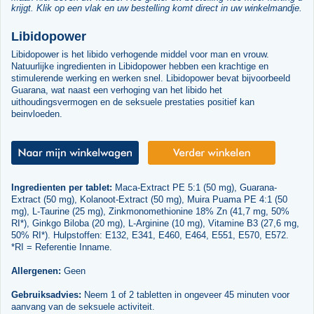
krijgt. Klik op een vlak en uw bestelling komt direct in uw winkelmandje.
Libidopower
Libidopower is het libido verhogende middel voor man en vrouw.
Natuurlijke ingredienten in Libidopower hebben een krachtige en
stimulerende werking en werken snel. Libidopower bevat bijvoorbeeld
Guarana, wat naast een verhoging van het libido het
uithoudingsvermogen en de seksuele prestaties positief kan
beinvloeden.
Ingredienten per tablet:
Maca-Extract PE 5:1 (50 mg), Guarana-
Extract (50 mg), Kolanoot-Extract (50 mg), Muira Puama PE 4:1 (50
mg), L-Taurine (25 mg), Zinkmonomethionine 18% Zn (41,7 mg, 50%
RI*), Ginkgo Biloba (20 mg), L-Arginine (10 mg), Vitamine B3 (27,6 mg,
50% RI*). Hulpstoffen: E132, E341, E460, E464, E551, E570, E572.
*RI = Referentie Inname.
Allergenen:
Geen
Gebruiksadvies:
Neem 1 of 2 tabletten in ongeveer 45 minuten voor
aanvang van de seksuele activiteit.