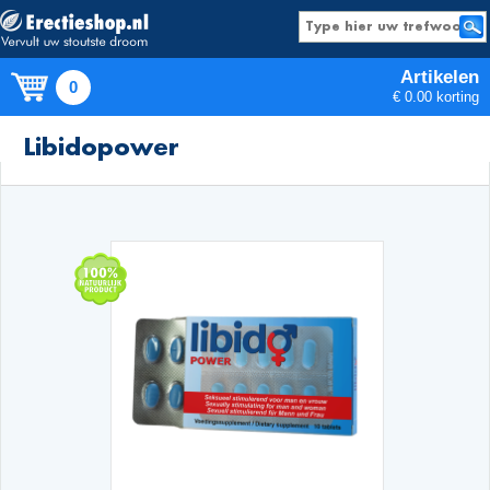
Artikelen
0
€ 0.00 korting
Producten
Libidopower