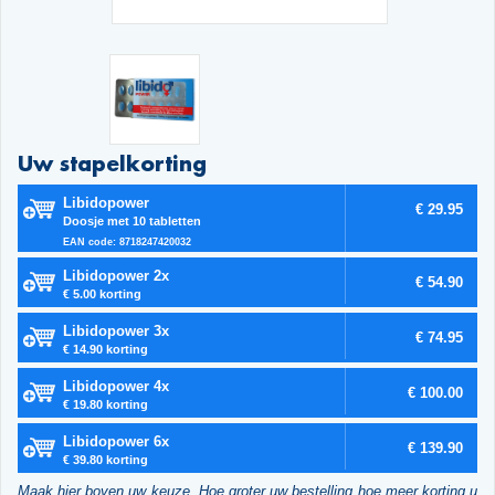
Uw stapelkorting
Libidopower
€ 29.95
Doosje met 10 tabletten
EAN code: 8718247420032
Libidopower 2x
€ 54.90
€ 5.00 korting
Libidopower 3x
€ 74.95
€ 14.90 korting
Libidopower 4x
€ 100.00
€ 19.80 korting
Libidopower 6x
€ 139.90
€ 39.80 korting
Maak hier boven uw keuze. Hoe groter uw bestelling hoe meer korting u