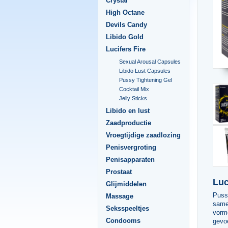
Crystal
High Octane
Devils Candy
Libido Gold
Lucifers Fire
Sexual Arousal Capsules
Libido Lust Capsules
Pussy Tightening Gel
Cocktail Mix
Jelly Sticks
Libido en lust
Zaadproductie
Vroegtijdige zaadlozing
Penisvergroting
Penisapparaten
Prostaat
Luc
Glijmiddelen
Pussy
Massage
samen
Seksspeeltjes
vorm
Condooms
gevo