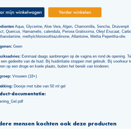
edienten
Aqua, Glycerine, Aloe Vera, Algen, Chamomilla, Sencha, Druivenpit
act, Quercus, Hamamelis, calendula, Persea Gratissima, Oleyl Erucaat, Carb
thanolamine, methylchloroisothiazolinone, Allantoine, Metha Peperitha-olie.
rgenen:
Geen
uiksadvies:
Eenmaal daags aanbrengen op de vagina en rond de opening. Te
 een gedeelte van de huid. Bij huidirritatie stoppen met gebruik. Bij voorkeur t
en op een droge en koele plaats, buiten het bereik van kinderen.
groep:
Vrouwen (18+)
akking:
Doosje met tube van 50 ml gel
duct-documentatie:
tening_Gel.pdf
dere mensen kochten ook deze producten