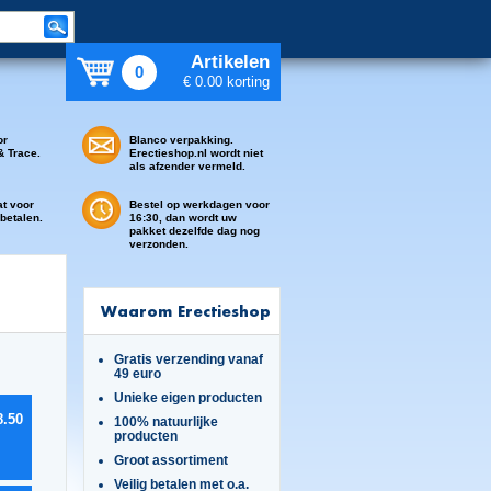
Artikelen
0
€ 0.00 korting
or
Blanco verpakking.
& Trace.
Erectieshop.nl wordt niet
als afzender vermeld.
at voor
Bestel op werkdagen voor
 betalen.
16:30, dan wordt uw
pakket dezelfde dag nog
verzonden.
Waarom Erectieshop
Gratis verzending vanaf
49 euro
Unieke eigen producten
8.50
100% natuurlijke
producten
Groot assortiment
Veilig betalen met o.a.