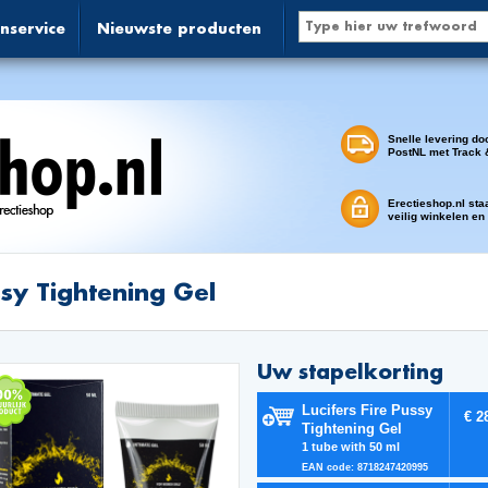
nservice
Nieuwste producten
Snelle levering do
PostNL met Track 
Erectieshop.nl sta
veilig winkelen en
sy Tightening Gel
Uw stapelkorting
Lucifers Fire Pussy
€ 2
Tightening Gel
1 tube with 50 ml
EAN code: 8718247420995