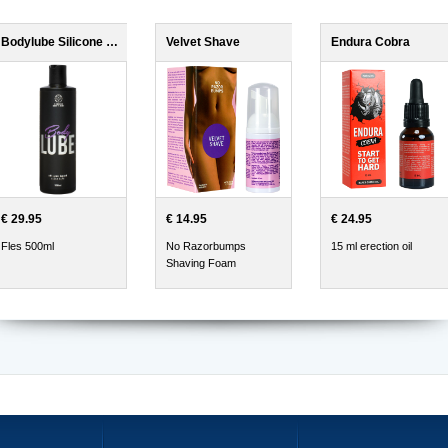
Bodylube Silicone Based 500ml
Velvet Shave
Endura Cobra
€ 29.95
€ 14.95
€ 24.95
Fles 500ml
No Razorbumps
15 ml erection oil
Shaving Foam