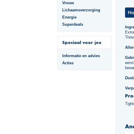
Vrouw
Lichaamsverzorging
Energie
Superdeals
Ingr
Extr
Thrie
Speciaal voor jou
Alle
Informatie en advies
Gebr
eerst
Acties
bewar
Doel
Verp
Pro
Tigh
An