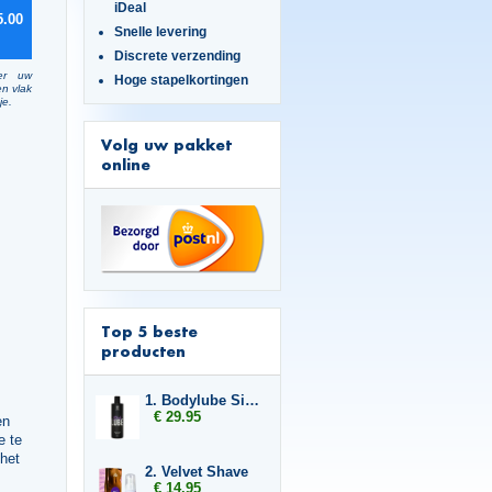
iDeal
5.00
Snelle levering
Discrete verzending
er uw
Hoge stapelkortingen
en vlak
je.
Volg uw pakket
online
Top 5 beste
producten
1. Bodylube Silicone Based 500ml
€ 29.95
en
e te
het
2. Velvet Shave
€ 14.95