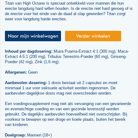
Titan van High Octane is speciaal ontwikkeld voor mannen die hun
erectie langdurig hard willen houden. Is de erectie niet hard genoeg of is
de erectie voor het einde van de daad al slap geworden? Titan zorgt
weer voor langdurig harde erecties.
Inhoud per dagdosering:
Muira Puama-Extract 4:1 (300 mg), Maca-
Extract 4-5:1 (200 mg), Tribulus Terrestris-Poeder (60 mg), Ginseng-
Poeder (42 mg), Zink (1,6 mg).
Allergenen:
Geen
Aanbevolen dosering:
1 dosis bestaat uit 2 capsules en moet
minimaal 1 uur voor seksuele activiteit worden ingenomen. De
aanbevolen dagelijkse dosis mag niet overschreden worden.
Een voedingssupplement mag niet als vervanging van een gevarieerde
en evenwichtige voeding en van een gezonde levensstijl worden
gebruikt. De dagelijks aanbevolen hoeveelheid niet overschrijden. Bij
voorkeur te bewaren op een droge en koele plaats, buiten het bereik
van kinderen.
Doelgroep:
Mannen (18+)