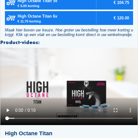
High Octane Titan 5x
€ 104.75
€ 5.00 korting
High Octane Titan 6x
€ 120.00
€ 11.70 korting
Maak hier boven uw keuze. Hoe groter uw bestelling hoe meer korting u
krijgt. Klik op een vlak en uw bestelling komt direct in uw winkelmandje.
Product-videos:
High Octane Titan