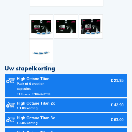
Uw stapelkorting
High Octane Titan
€ 21.95
Pack of 6 erection
capsules
EAN code: 8718247421114
High Octane Titan 2x
€ 42.90
€ 1.00 korting
High Octane Titan 3x
€ 63.00
€ 2.85 korting