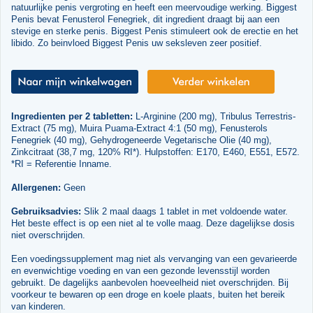
natuurlijke penis vergroting en heeft een meervoudige werking. Biggest
Penis bevat Fenusterol Fenegriek, dit ingredient draagt bij aan een
stevige en sterke penis. Biggest Penis stimuleert ook de erectie en het
libido. Zo beinvloed Biggest Penis uw seksleven zeer positief.
Ingredienten per 2 tabletten:
L-Arginine (200 mg), Tribulus Terrestris-
Extract (75 mg), Muira Puama-Extract 4:1 (50 mg), Fenusterols
Fenegriek (40 mg), Gehydrogeneerde Vegetarische Olie (40 mg),
Zinkcitraat (38,7 mg, 120% RI*). Hulpstoffen: E170, E460, E551, E572.
*RI = Referentie Inname.
Allergenen:
Geen
Gebruiksadvies:
Slik 2 maal daags 1 tablet in met voldoende water.
Het beste effect is op een niet al te volle maag. Deze dagelijkse dosis
niet overschrijden.
Een voedingssupplement mag niet als vervanging van een gevarieerde
en evenwichtige voeding en van een gezonde levensstijl worden
gebruikt. De dagelijks aanbevolen hoeveelheid niet overschrijden. Bij
voorkeur te bewaren op een droge en koele plaats, buiten het bereik
van kinderen.