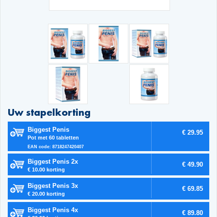
Uw stapelkorting
Biggest Penis
€ 29.95
Pot met 60 tabletten
EAN code: 8718247420407
Biggest Penis 2x
€ 49.90
€ 10.00 korting
Biggest Penis 3x
€ 69.85
€ 20.00 korting
Biggest Penis 4x
€ 89.80