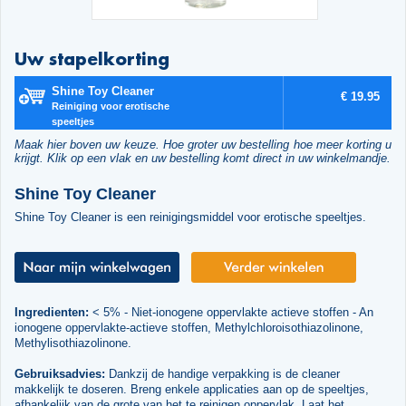
Uw stapelkorting
Shine Toy Cleaner
€ 19.95
Reiniging voor erotische
speeltjes
Maak hier boven uw keuze. Hoe groter uw bestelling hoe meer korting u
krijgt. Klik op een vlak en uw bestelling komt direct in uw winkelmandje.
Shine Toy Cleaner
Shine Toy Cleaner is een reinigingsmiddel voor erotische speeltjes.
Ingredienten:
< 5% - Niet-ionogene oppervlakte actieve stoffen - An
ionogene oppervlakte-actieve stoffen, Methylchloroisothiazolinone,
Methylisothiazolinone.
Gebruiksadvies:
Dankzij de handige verpakking is de cleaner
makkelijk te doseren. Breng enkele applicaties aan op de speeltjes,
afhankelijk van de grote van het te reinigen oppervlak. Laat het