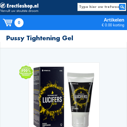
Artikelen
0
€ 0.00 korting
Producten
Pussy Tightening Gel