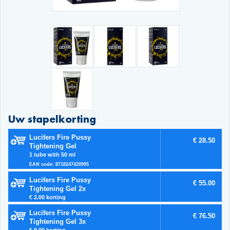
Uw stapelkorting
Lucifers Fire Pussy
€ 28.50
Tightening Gel
1 tube with 50 ml
EAN code: 8718247420995
Lucifers Fire Pussy
€ 55.00
Tightening Gel 2x
€ 2.00 korting
Lucifers Fire Pussy
€ 76.50
Tightening Gel 3x
€ 9.00 korting