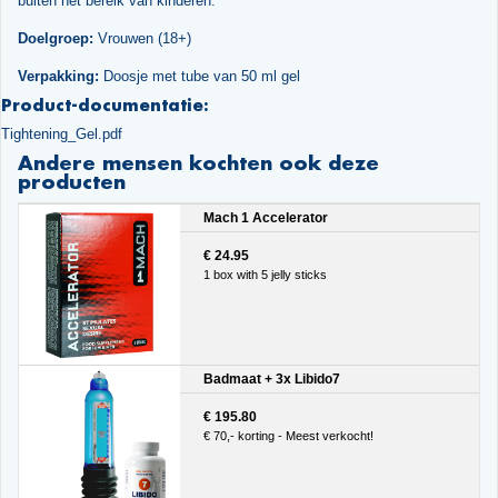
buiten het bereik van kinderen.
Doelgroep:
Vrouwen (18+)
Verpakking:
Doosje met tube van 50 ml gel
Product-documentatie:
Tightening_Gel.pdf
Andere mensen kochten ook deze
producten
Mach 1 Accelerator
€ 24.95
1 box with 5 jelly sticks
Badmaat + 3x Libido7
€ 195.80
€ 70,- korting - Meest verkocht!